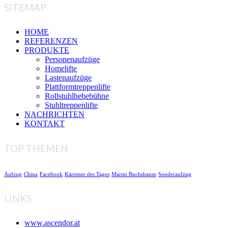
SITEMAP
HOME
REFERENZEN
PRODUKTE
Personenaufzüge
Homelifte
Lastenaufzüge
Plattformtreppenlifte
Rollstuhlhebebühne
Stuhltreppenlifte
NACHRICHTEN
KONTAKT
TOP THEMEN
Aufzug
China
Facebook
Kärntner des Tages
Martin Buchsbaum
Sonderaufzug
LINKS
www.ascendor.at