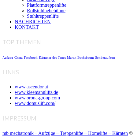
Plattformtreppenlifte
Rollstuhlhebebühne
Stuhltreppenlifte
NACHRICHTEN
KONTAKT
TOP THEMEN
Aufzug
China
Facebook
Kärntner des Tages
Martin Buchsbaum
Sonderaufzug
LINKS
www.ascendor.at
www.kleemannlifts.de
www.orona-group.com
www.domuslift.com/
IMPRESSUM
mb mechatronik – Aufzüge – Treppenlifte – Homelifte – Kärnten
©