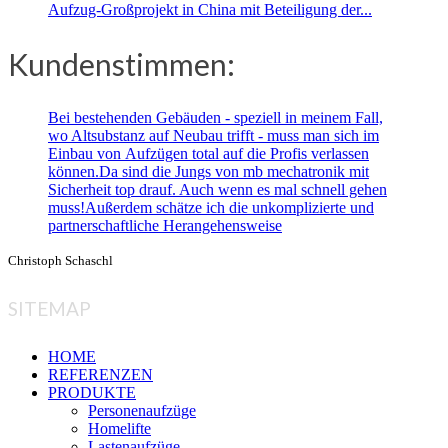
Aufzug-Großprojekt in China mit Beteiligung der...
Kundenstimmen:
Bei bestehenden Gebäuden - speziell in meinem Fall,
wo Altsubstanz auf Neubau trifft - muss man sich im
Einbau von Aufzügen total auf die Profis verlassen
können.Da sind die Jungs von mb mechatronik mit
Sicherheit top drauf. Auch wenn es mal schnell gehen
muss!Außerdem schätze ich die unkomplizierte und
partnerschaftliche Herangehensweise
Christoph Schaschl
SITEMAP
HOME
REFERENZEN
PRODUKTE
Personenaufzüge
Homelifte
Lastenaufzüge