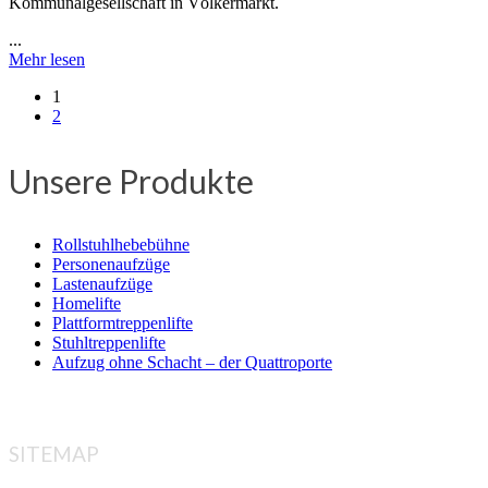
Kommunalgesellschaft in Völkermarkt.
...
Mehr lesen
1
2
Unsere Produkte
Rollstuhlhebebühne
Personenaufzüge
Lastenaufzüge
Homelifte
Plattformtreppenlifte
Stuhltreppenlifte
Aufzug ohne Schacht – der Quattroporte
SITEMAP