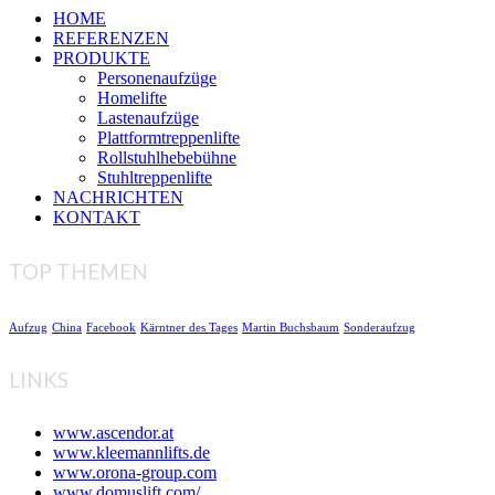
HOME
REFERENZEN
PRODUKTE
Personenaufzüge
Homelifte
Lastenaufzüge
Plattformtreppenlifte
Rollstuhlhebebühne
Stuhltreppenlifte
NACHRICHTEN
KONTAKT
TOP THEMEN
Aufzug
China
Facebook
Kärntner des Tages
Martin Buchsbaum
Sonderaufzug
LINKS
www.ascendor.at
www.kleemannlifts.de
www.orona-group.com
www.domuslift.com/