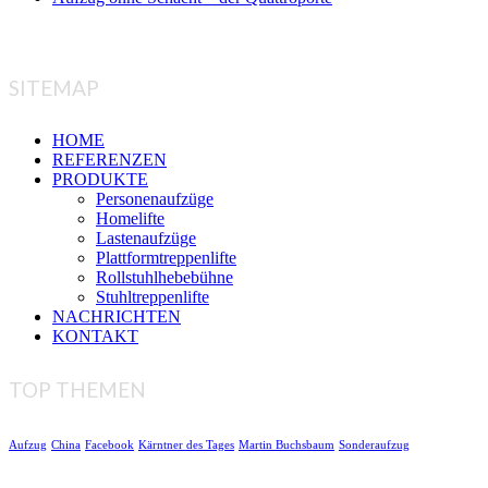
SITEMAP
HOME
REFERENZEN
PRODUKTE
Personenaufzüge
Homelifte
Lastenaufzüge
Plattformtreppenlifte
Rollstuhlhebebühne
Stuhltreppenlifte
NACHRICHTEN
KONTAKT
TOP THEMEN
Aufzug
China
Facebook
Kärntner des Tages
Martin Buchsbaum
Sonderaufzug