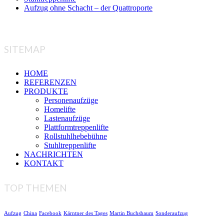
Aufzug ohne Schacht – der Quattroporte
SITEMAP
HOME
REFERENZEN
PRODUKTE
Personenaufzüge
Homelifte
Lastenaufzüge
Plattformtreppenlifte
Rollstuhlhebebühne
Stuhltreppenlifte
NACHRICHTEN
KONTAKT
TOP THEMEN
Aufzug
China
Facebook
Kärntner des Tages
Martin Buchsbaum
Sonderaufzug