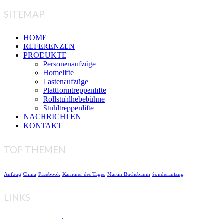
SITEMAP
HOME
REFERENZEN
PRODUKTE
Personenaufzüge
Homelifte
Lastenaufzüge
Plattformtreppenlifte
Rollstuhlhebebühne
Stuhltreppenlifte
NACHRICHTEN
KONTAKT
TOP THEMEN
Aufzug
China
Facebook
Kärntner des Tages
Martin Buchsbaum
Sonderaufzug
LINKS