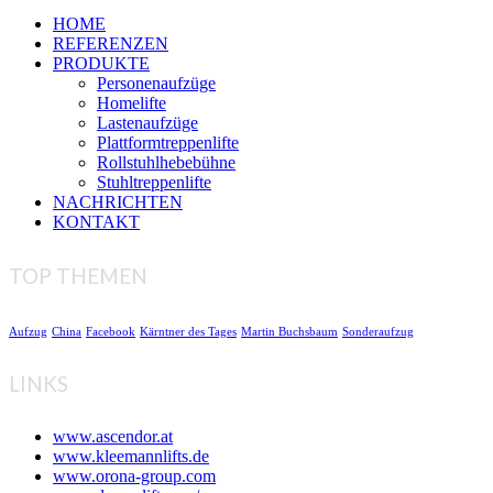
HOME
REFERENZEN
PRODUKTE
Personenaufzüge
Homelifte
Lastenaufzüge
Plattformtreppenlifte
Rollstuhlhebebühne
Stuhltreppenlifte
NACHRICHTEN
KONTAKT
TOP THEMEN
Aufzug
China
Facebook
Kärntner des Tages
Martin Buchsbaum
Sonderaufzug
LINKS
www.ascendor.at
www.kleemannlifts.de
www.orona-group.com