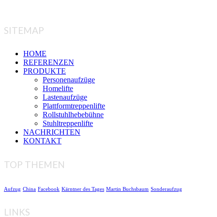
SITEMAP
HOME
REFERENZEN
PRODUKTE
Personenaufzüge
Homelifte
Lastenaufzüge
Plattformtreppenlifte
Rollstuhlhebebühne
Stuhltreppenlifte
NACHRICHTEN
KONTAKT
TOP THEMEN
Aufzug
China
Facebook
Kärntner des Tages
Martin Buchsbaum
Sonderaufzug
LINKS