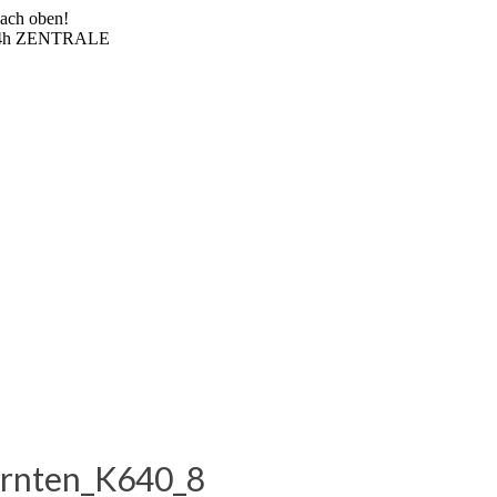
nach oben!
4h ZENTRALE
ärnten_K640_8