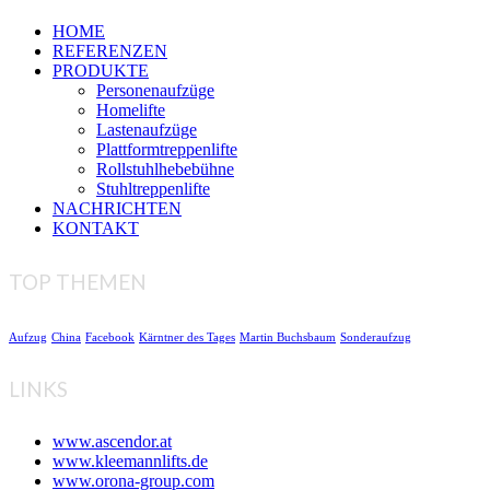
HOME
REFERENZEN
PRODUKTE
Personenaufzüge
Homelifte
Lastenaufzüge
Plattformtreppenlifte
Rollstuhlhebebühne
Stuhltreppenlifte
NACHRICHTEN
KONTAKT
TOP THEMEN
Aufzug
China
Facebook
Kärntner des Tages
Martin Buchsbaum
Sonderaufzug
LINKS
www.ascendor.at
www.kleemannlifts.de
www.orona-group.com