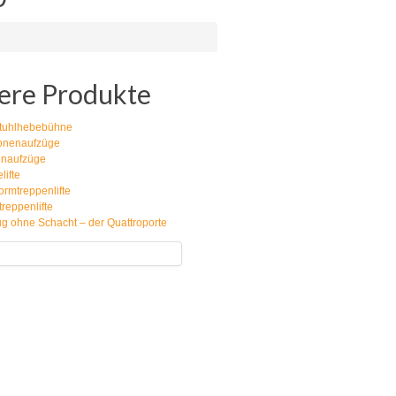
ere Produkte
stuhlhebebühne
onenaufzüge
enaufzüge
ifte
formtreppenlifte
treppenlifte
g ohne Schacht – der Quattroporte