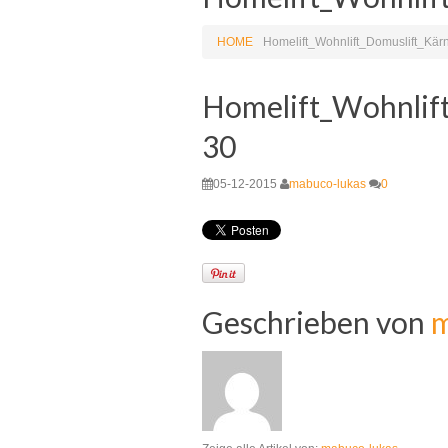
HOME
Homelift_Wohnlift_Domuslift_Kä
Homelift_Wohnlif
30
05-12-2015
mabuco-lukas
0
Geschrieben von
m