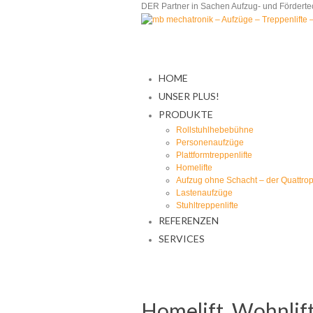
DER Partner in Sachen Aufzug- und Fördertech
HOME
UNSER PLUS!
PRODUKTE
Rollstuhlhebebühne
Personenaufzüge
Plattformtreppenlifte
Homelifte
Aufzug ohne Schacht – der Quattrop
Lastenaufzüge
Stuhltreppenlifte
REFERENZEN
SERVICES
Homelift_Wohnlif