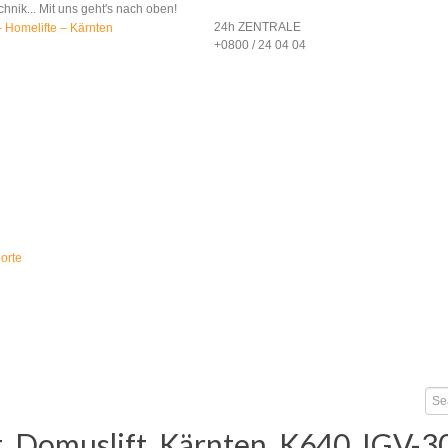
nik... Mit uns geht's nach oben!
24h ZENTRALE
+0800 / 24 04 04
orte
t_Domuslift_Kärnten_K640_IGV-3