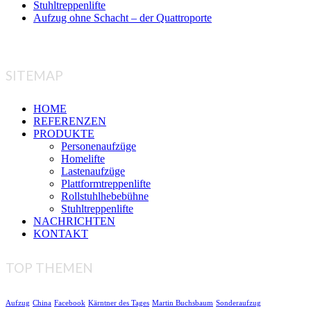
Stuhltreppenlifte
Aufzug ohne Schacht – der Quattroporte
SITEMAP
HOME
REFERENZEN
PRODUKTE
Personenaufzüge
Homelifte
Lastenaufzüge
Plattformtreppenlifte
Rollstuhlhebebühne
Stuhltreppenlifte
NACHRICHTEN
KONTAKT
TOP THEMEN
Aufzug
China
Facebook
Kärntner des Tages
Martin Buchsbaum
Sonderaufzug