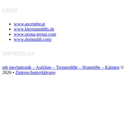
LINKS
www.ascendor.at
www.kleemannlifts.de
www.orona-group.com
www.domuslift.com/
IMPRESSUM
mb mechatronik – Aufzüge – Treppenlifte – Homelifte – Kärnten
©
2026 •
Datenschutzerklärung