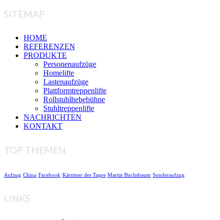
SITEMAP
HOME
REFERENZEN
PRODUKTE
Personenaufzüge
Homelifte
Lastenaufzüge
Plattformtreppenlifte
Rollstuhlhebebühne
Stuhltreppenlifte
NACHRICHTEN
KONTAKT
TOP THEMEN
Aufzug
China
Facebook
Kärntner des Tages
Martin Buchsbaum
Sonderaufzug
LINKS