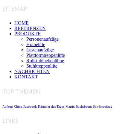
SITEMAP
HOME
REFERENZEN
PRODUKTE
Personenaufzüge
Homelifte
Lastenaufzüge
Plattformtreppenlifte
Rollstuhlhebebühne
Stuhltreppenlifte
NACHRICHTEN
KONTAKT
TOP THEMEN
Aufzug
China
Facebook
Kärntner des Tages
Martin Buchsbaum
Sonderaufzug
LINKS